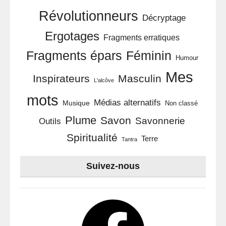
Révolutionneurs
Décryptage
Ergotages
Fragments erratiques
Féminin
Fragments épars
Humour
Mes
Inspirateurs
Masculin
L'alcôve
mots
Médias alternatifs
Musique
Non classé
Plume
Savon
Savonnerie
Outils
Spiritualité
Terre
Tantra
Suivez-nous
Facebook