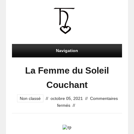
Navigation
La Femme du Soleil
Couchant
Non classé
//
octobre 05, 2021
//
Commentaires
sur
fermés
//
La
Femme
du
Soleil