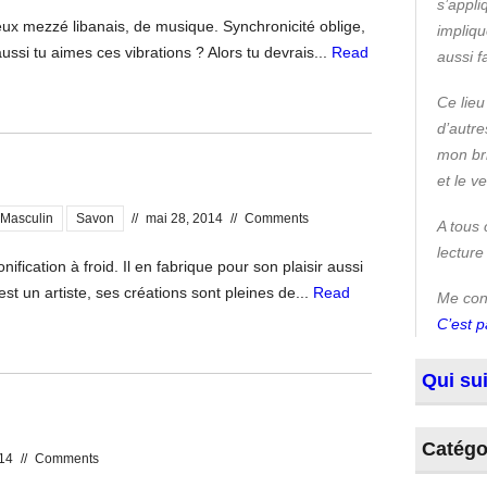
s’appli
leux mezzé libanais, de musique. Synchronicité oblige,
impliqu
ussi tu aimes ces vibrations ? Alors tu devrais...
Read
aussi 
Ce lieu
d’autre
mon bri
et le v
Masculin
Savon
//
mai 28, 2014
//
Comments
A tous 
lecture
ication à froid. Il en fabrique pour son plaisir aussi
 est un artiste, ses créations sont pleines de...
Read
Me conn
C’est p
Qui sui
Catégo
14
//
Comments