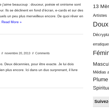
e j’aime beaucoup : douceur, poésie et onirisme sont
13 Mèr
r. Ils se déclinent en fond d’écran, e-cards et sur des
Artistes
suels un peu plus merveilleux encore. De quoi rêver en
.
Read More »
Doux
Décrypt
erratique
Fémin
//
novembre 20, 2013
//
Comments
Mascul
. Deux décennies, pour être exacte. Je lui dois
ien plus encore. Ici dans un duo surprenant, il livre
Médias a
Plume
Spiritu
Suivez