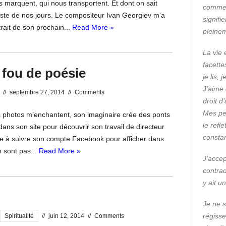
us marquent, qui nous transportent. Et dont on sait
Soul
commen
reste de nos jours. Le compositeur Ivan Georgiev m'a
Healer:
signifi
trait de son prochain...
Read More »
Ivan
pleine
Georgiev
La vie 
facette
 fou de poésie
je lis,
J’aime 
//
septembre 27, 2014
//
Comments
droit d
Mes pe
s photos m’enchantent, son imaginaire crée des ponts
le refl
dans son site pour découvrir son travail de directeur
consta
nvite à suivre son compte Facebook pour afficher dans
n sont pas...
Read More »
J’accep
contrad
y ait u
Je ne s
régisse
Spiritualité
//
juin 12, 2014
//
Comments