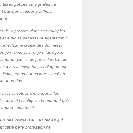
taires publiés ou signalés ne
ent pas que l’auteur y adhère
ment.
est ici à prendre dans ses multiples
s et avec sa nécessaire adaptation :
 je réfléchis, je croise des données…
ou je n’aime pas, et je m’arroge le
’aimer un jour mais pas le lendemain.
nsées sont vivantes, ce blog en est
et. Donc, comme mes idées il est en
nte mutation.
te les envolées rhétoriques, les
icteurs et la critique, du moment qu’il
n apport constructif.
uis pas journaliste. Les règles qui
nt cette belle profession ne