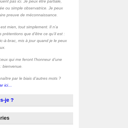
quent pas ici. Je peux être partiale,
ée ou simple observatrice. Je peux
faire preuve de méconnaissance.
 est mien, tout simplement. Il n’a
s prétentions que d’être ce qu’il est :
c-à-brac, mis à jour quand je le peux
eux.
ceux qui me feront l’honneur d’une
 : bienvenue.
aître par le biais d’autres mots ?
ar ici…
s-je ?
ries