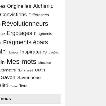
Alchimie
es Originelles
Convictions
Différences
-Révolutionneurs
Ergotages
age
Fragments
Fragments épars
s
in
Inspirateurs
Humour
L'alcôve
Mes mots
in
Musique
Outils
lternatifs
Non classé
Savon
Savonnerie
alité
Terre
Tantra
-nous