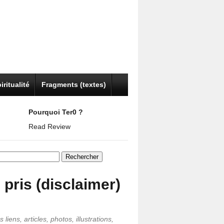
iritualité
Fragments (textes)
Pourquoi Ter0 ?
Read Review
er :
i pris (disclaimer)
 liens, articles, photos, illustrations,