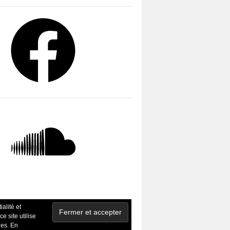
ud
ialité et
ce site utilise
ies. En