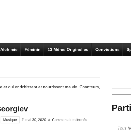
Alchimie
Féminin
13 Mères Originelles
Convictions
Sp
ère et qui enrichissent et nourrissent ma vie. Chanteurs,
Recherch
Part
Georgiev
sur
Musique
//
mai 30, 2020
//
Commentaires fermés
A
Tous les