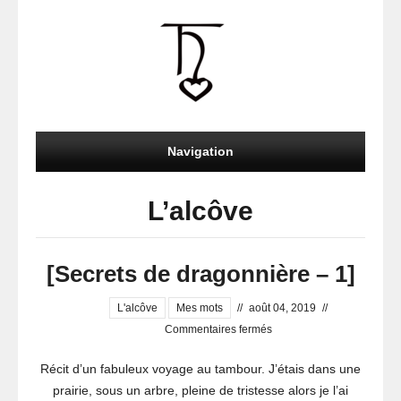
Navigation
L’alcôve
[Secrets de dragonnière – 1]
L'alcôve
Mes mots
//
août 04, 2019
//
sur
Commentaires fermés
[Secrets
Récit d’un fabuleux voyage au tambour. J’étais dans une
de
prairie, sous un arbre, pleine de tristesse alors je l’ai
dragonnière