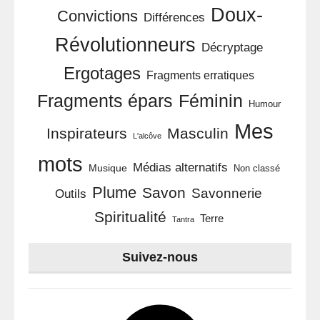
Doux-
Convictions
Différences
Révolutionneurs
Décryptage
Ergotages
Fragments erratiques
Féminin
Fragments épars
Humour
Mes
Inspirateurs
Masculin
L'alcôve
mots
Médias alternatifs
Musique
Non classé
Plume
Savon
Savonnerie
Outils
Spiritualité
Terre
Tantra
Suivez-nous
Facebook