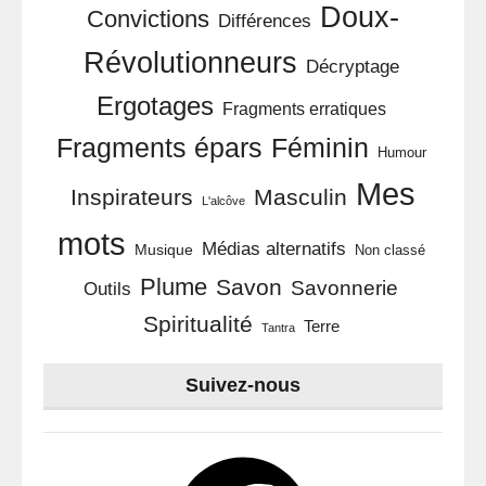
Doux-
Convictions
Différences
Révolutionneurs
Décryptage
Ergotages
Fragments erratiques
Féminin
Fragments épars
Humour
Mes
Inspirateurs
Masculin
L'alcôve
mots
Médias alternatifs
Musique
Non classé
Plume
Savon
Savonnerie
Outils
Spiritualité
Terre
Tantra
Suivez-nous
Facebook