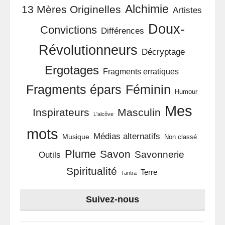
Alchimie
13 Mères Originelles
Artistes
Doux-
Convictions
Différences
Révolutionneurs
Décryptage
Ergotages
Fragments erratiques
Féminin
Fragments épars
Humour
Mes
Inspirateurs
Masculin
L'alcôve
mots
Médias alternatifs
Musique
Non classé
Plume
Savon
Savonnerie
Outils
Spiritualité
Terre
Tantra
Suivez-nous