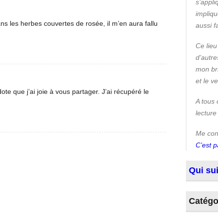
s’appli
impliqu
s les herbes couvertes de rosée, il m’en aura fallu
aussi 
Ce lieu
d’autre
mon bri
et le v
dote que j’ai joie à vous partager. J’ai récupéré le
A tous 
lecture
Me conn
C’est p
Qui sui
Catégo