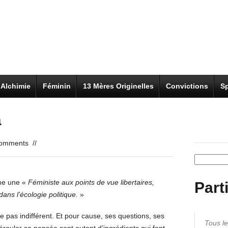
Alchimie
Féminin
13 Mères Originelles
Convictions
Sp
à
omments
//
Recherch
me une «
Féministe aux points de vue libertaires,
Part
ns l’écologie politique.
»
se pas indifférent. Et pour cause, ses questions, ses
Tous les