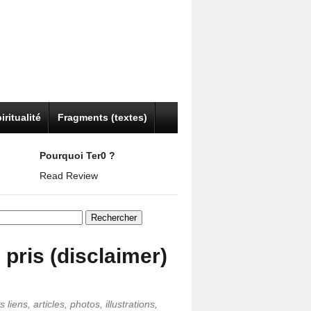
iritualité
Fragments (textes)
Pourquoi Ter0 ?
Read Review
er :
i pris (disclaimer)
 liens, articles, photos, illustrations,