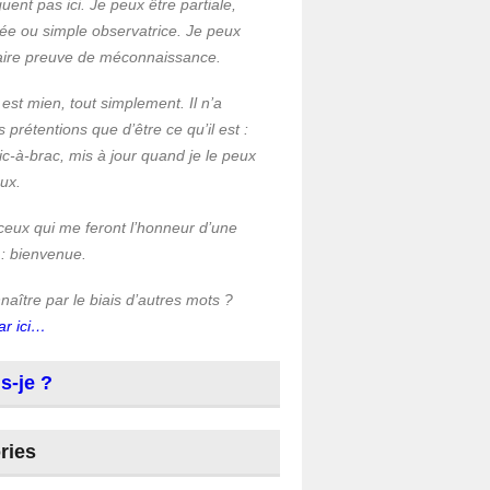
quent pas ici. Je peux être partiale,
ée ou simple observatrice. Je peux
faire preuve de méconnaissance.
 est mien, tout simplement. Il n’a
s prétentions que d’être ce qu’il est :
c-à-brac, mis à jour quand je le peux
eux.
ceux qui me feront l’honneur d’une
 : bienvenue.
aître par le biais d’autres mots ?
ar ici…
s-je ?
ries