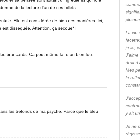
érouler sa pensée sont autant d’ingrédients qui font
commen
demne de la lecture d’un de ses billets.
signifi
pleine
tale. Elle est considérée de bien des manières. Ici,
e est disséquée. Attention, ça secoue* !
La vie 
facette
je lis,
s les brancards. Ca peut même faire un bien fou.
J’aime 
droit d
Mes pe
le refl
consta
J’accep
contrad
ans les tréfonds de ma psyché. Parce que le bleu
y ait u
Je ne s
régisse