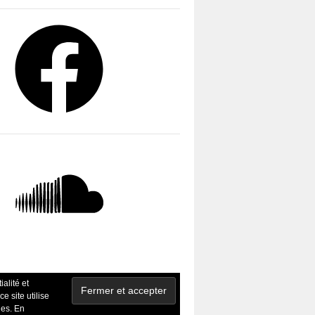
ud
ialité et
ce site utilise
ies. En