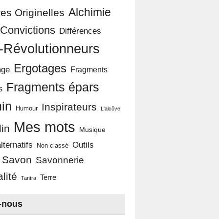
Alchimie
es Originelles
Convictions
Différences
-Révolutionneurs
Ergotages
age
Fragments
Fragments épars
s
in
Inspirateurs
Humour
L'alcôve
Mes mots
in
Musique
Outils
lternatifs
Non classé
Savon
Savonnerie
alité
Terre
Tantra
-nous