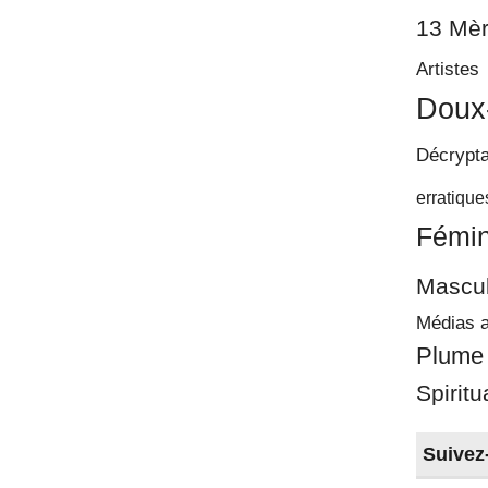
13 Mèr
Artistes
Doux
Décrypt
erratique
Fémin
Mascul
Médias a
Plume
Spiritu
Suivez