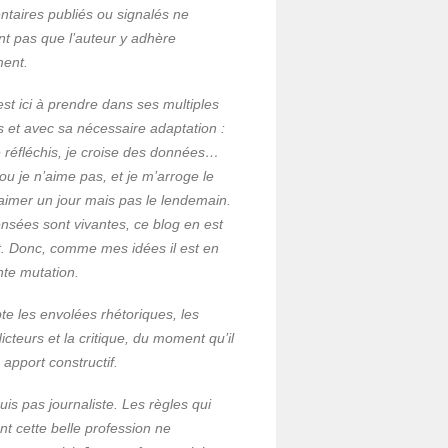
taires publiés ou signalés ne
ent pas que l’auteur y adhère
ment.
est ici à prendre dans ses multiples
s et avec sa nécessaire adaptation :
 je réfléchis, je croise des données…
ou je n’aime pas, et je m’arroge le
’aimer un jour mais pas le lendemain.
nsées sont vivantes, ce blog en est
et. Donc, comme mes idées il est en
nte mutation.
te les envolées rhétoriques, les
icteurs et la critique, du moment qu’il
n apport constructif.
uis pas journaliste. Les règles qui
nt cette belle profession ne