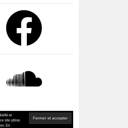
ud
ialité et
ce site utilise
ies. En