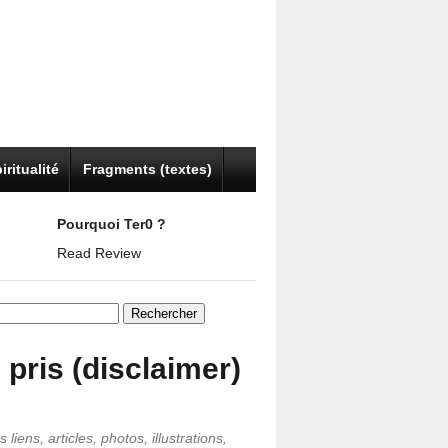
iritualité
Fragments (textes)
Pourquoi Ter0 ?
Read Review
er :
i pris (disclaimer)
 liens, articles, photos, illustrations,