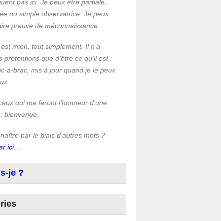
quent pas ici. Je peux être partiale,
ée ou simple observatrice. Je peux
faire preuve de méconnaissance.
 est mien, tout simplement. Il n’a
s prétentions que d’être ce qu’il est :
c-à-brac, mis à jour quand je le peux
eux.
ceux qui me feront l’honneur d’une
 : bienvenue.
aître par le biais d’autres mots ?
ar ici…
s-je ?
ries