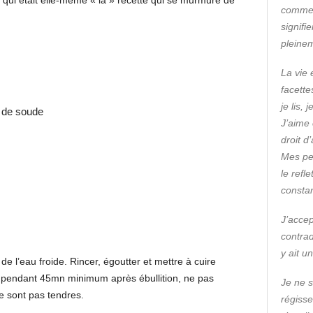
et qui était elle-même « la » recette qui se murmure de
commen
signifi
pleine
La vie 
facette
je lis,
e de soude
J’aime 
droit d
Mes pe
le refl
consta
J’accep
contrad
y ait u
e l’eau froide. Rincer, égoutter et mettre à cuire
e pendant 45mn minimum après ébullition, ne pas
Je ne s
ne sont pas tendres.
régisse