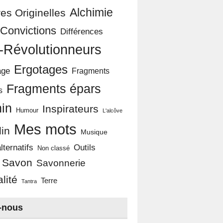
Alchimie
es Originelles
Convictions
Différences
-Révolutionneurs
Ergotages
age
Fragments
Fragments épars
s
in
Inspirateurs
Humour
L'alcôve
Mes mots
in
Musique
Outils
lternatifs
Non classé
Savon
Savonnerie
alité
Terre
Tantra
-nous