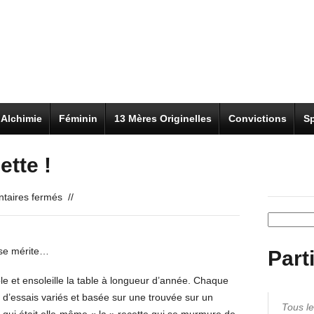
Alchimie
Féminin
13 Mères Originelles
Convictions
Sp
tte !
sur
aires fermés
//
Houmous
Recherch
:
LA
 se mérite…
Part
recette
!
ble et ensoleille la table à longueur d’année. Chaque
it d’essais variés et basée sur une trouvée sur un
Tous les