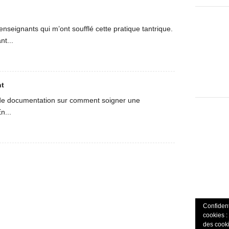
Facebook
enseignants qui m’ont soufflé cette pratique tantrique.
nt...
nt
u de documentation sur comment soigner une
SoundClo
n...
Confident
cookies : 
des cook