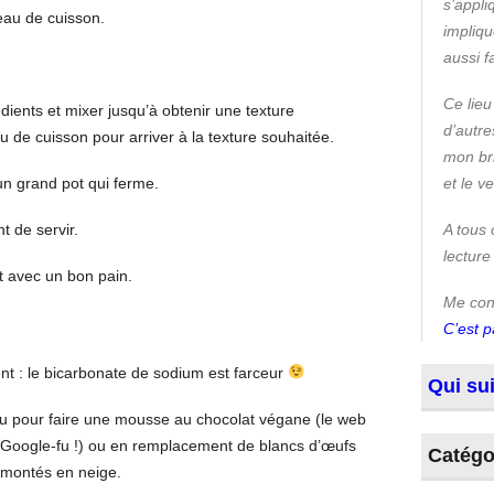
s’appli
’eau de cuisson.
impliqu
aussi 
Ce lieu
dients et mixer jusqu’à obtenir une texture
d’autre
au de cuisson pour arriver à la texture souhaitée.
mon bri
un grand pot qui ferme.
et le v
t de servir.
A tous 
lecture
et avec un bon pain.
Me conn
C’est p
nt : le bicarbonate de sodium est farceur
Qui sui
eau pour faire une mousse au chocolat végane (le web
e Google-fu !) ou en remplacement de blancs d’œufs
Catégo
t montés en neige.