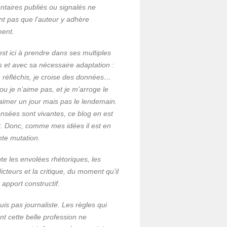
taires publiés ou signalés ne
ent pas que l’auteur y adhère
ment.
est ici à prendre dans ses multiples
s et avec sa nécessaire adaptation :
 je réfléchis, je croise des données…
ou je n’aime pas, et je m’arroge le
’aimer un jour mais pas le lendemain.
nsées sont vivantes, ce blog en est
et. Donc, comme mes idées il est en
nte mutation.
te les envolées rhétoriques, les
icteurs et la critique, du moment qu’il
n apport constructif.
uis pas journaliste. Les règles qui
nt cette belle profession ne