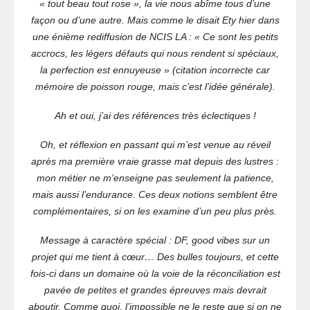
« tout beau tout rose », la vie nous abîme tous d’une
la
façon ou d’une autre. Mais comme le disait Ety hier dans
philosophie
une énième rediffusion de NCIS LA : « Ce sont les petits
en
accrocs, les légers défauts qui nous rendent si spéciaux,
tout…
la perfection est ennuyeuse » (citation incorrecte car
mémoire de poisson rouge, mais c’est l’idée générale).
Ah et oui, j’ai des références très éclectiques !
Oh, et réflexion en passant qui m’est venue au réveil
après ma première vraie grasse mat depuis des lustres :
mon métier ne m’enseigne pas seulement la patience,
mais aussi l’endurance. Ces deux notions semblent être
complémentaires, si on les examine d’un peu plus près.
Message à caractère spécial : DF, good vibes sur un
projet qui me tient à cœur… Des bulles toujours, et cette
fois-ci dans un domaine où la voie de la réconciliation est
pavée de petites et grandes épreuves mais devrait
aboutir. Comme quoi, l’impossible ne le reste que si on ne