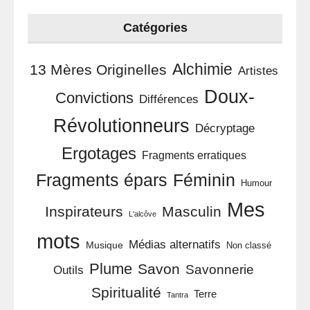
Catégories
Alchimie
13 Mères Originelles
Artistes
Doux-
Convictions
Différences
Révolutionneurs
Décryptage
Ergotages
Fragments erratiques
Féminin
Fragments épars
Humour
Mes
Inspirateurs
Masculin
L'alcôve
mots
Médias alternatifs
Musique
Non classé
Plume
Savon
Savonnerie
Outils
Spiritualité
Terre
Tantra