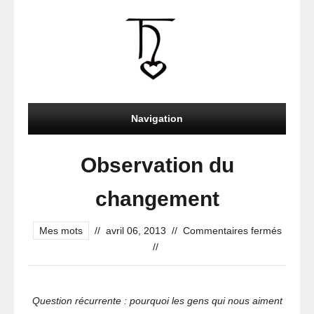
Navigation
Observation du
changement
sur
Mes mots
//
avril 06, 2013
//
Commentaires fermés
Observ
//
du
change
Question récurrente : pourquoi les gens qui nous aiment