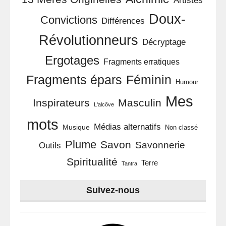
Artistes
Doux-
Convictions
Différences
Révolutionneurs
Décryptage
Ergotages
Fragments erratiques
Féminin
Fragments épars
Humour
Mes
Inspirateurs
Masculin
L'alcôve
mots
Médias alternatifs
Musique
Non classé
Plume
Savon
Savonnerie
Outils
Spiritualité
Terre
Tantra
Suivez-nous
Facebook