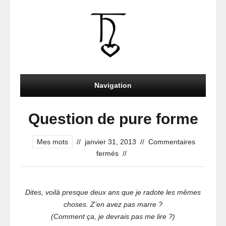
Navigation
Question de pure forme
Mes mots
//
janvier 31, 2013
//
Commentaires
sur
fermés
//
Question
de
pure
Dites, voilà presque deux ans que je radote les mêmes
forme
choses. Z’en avez pas marre ?
(Comment ça, je devrais pas me lire ?)