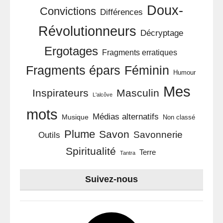
Doux-
Convictions
Différences
Révolutionneurs
Décryptage
Ergotages
Fragments erratiques
Féminin
Fragments épars
Humour
Mes
Inspirateurs
Masculin
L'alcôve
mots
Médias alternatifs
Musique
Non classé
Plume
Savon
Savonnerie
Outils
Spiritualité
Terre
Tantra
Suivez-nous
Facebook